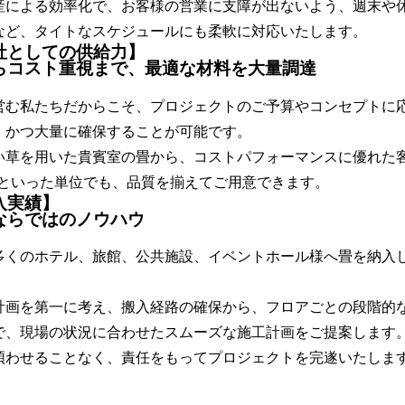
産による効率化で、お客様の営業に支障が出ないよう、
週末や
など、タイトなスケジュールにも柔軟に対応
いたします。
社としての供給力】
らコスト重視まで、最適な材料を大量調達
営む私たちだからこそ、プロジェクトのご予算やコンセプトに
、かつ大量に確保することが可能です。
い草を用いた貴賓室の畳から、コストパフォーマンスに優れた
0枚といった単位でも、品質を揃えてご用意
できます。
入実績】
ならではのノウハウ
多くのホテル、旅館、公共施設、イベントホール様へ畳を納入
計画を第一に考え、
搬入経路の確保から、フロアごとの段階的
で、現場の状況に合わせたスムーズな施工計画をご提案
します
煩わせることなく、責任をもってプロジェクトを完遂いたしま