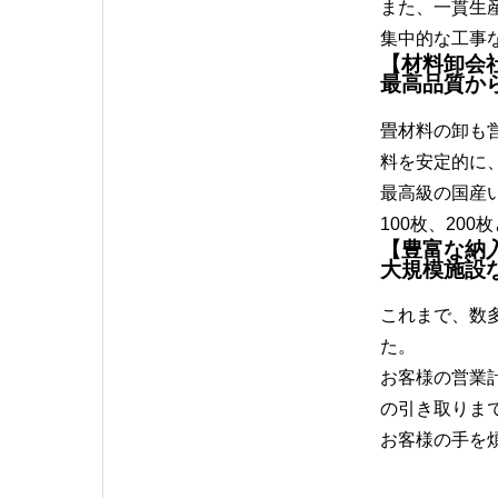
また、一貫生
集中的な工事
【材料卸会
最高品質か
畳材料の卸も
料を安定的に
最高級の国産
100枚、20
【豊富な納
大規模施設
これまで、数
た。
お客様の営業
の引き取りま
お客様の手を