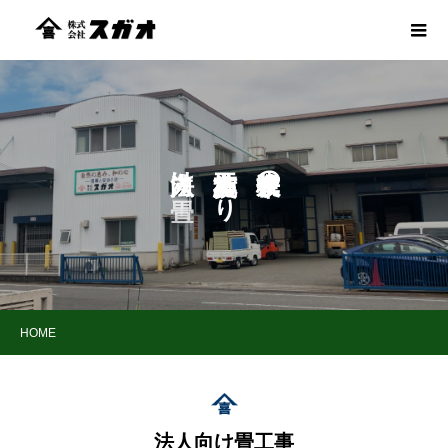
け
あ
の
り
HOME
法人向け畳工事